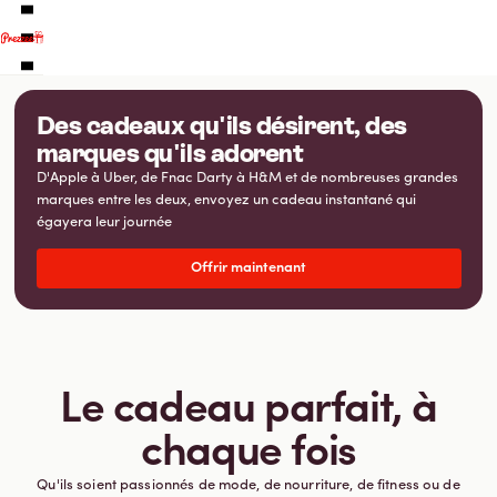
Des cadeaux qu'ils désirent, des
marques qu'ils adorent
D'Apple à Uber, de Fnac Darty à H&M et de nombreuses grandes
Cartes-cadeaux électroniques françaises
Cartes-cadeaux internationales
marques entre les deux, envoyez un cadeau instantané qui
Service clientèle
égayera leur journée
Suivi des cadeaux
À propos de nous
Offrir maintenant
S'inscrire
Se connecter
Vous faites actuellement vos achats en France
MODIFIER
Le cadeau parfait, à
chaque fois
Qu'ils soient passionnés de mode, de nourriture, de fitness ou de