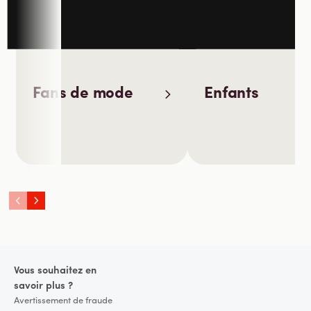
Fans de mode
Enfants
Pied de page
Vous souhaitez en
savoir plus ?
Avertissement de fraude