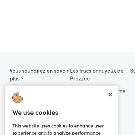
Vous souhaitez en savoir
Les trucs ennuyeux de
S
plus ?
Prezzee
FAQ
Conditions de Vente
Avertissement de
Conditions
fraude
d'utilisation
We use cookies
Contactez-nous
Politique de
This website uses cookies to enhance user
confidentialité
experience and to analyze performance
À propos de nous