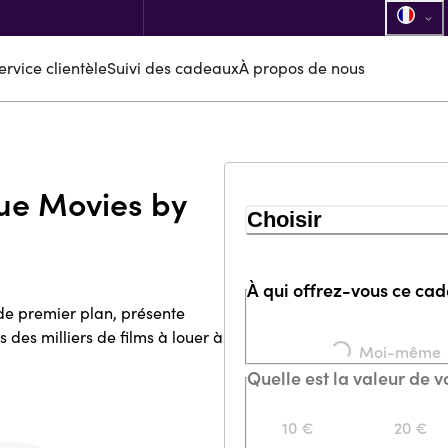
ervice clientèle
Suivi des cadeaux
À propos de nous
ue Movies by
Choisir
À qui offrez-vous ce ca
de premier plan, présente
des milliers de films à louer à
Loading...
Moi-même
Quelle est la valeur de 
10 €
20 €