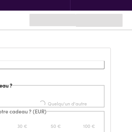
deau ?
Loading...
Quelqu'un d'autre
votre cadeau ? (EUR)
30 €
50 €
100 €