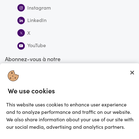
Instagram
LinkedIn
X
YouTube
Abonnez-vous à notre
infolettre
S'abonner
We use cookies
This website uses cookies to enhance user experience
Vous faites actuellement vos achats en France
CHANGER
and to analyze performance and traffic on our website.
©2025 Prezzee Pty Limited ACN 602 963 422 et/ou ses affiliés. Tous droits
We also share information about your use of our site with
réservés
our social media, advertising and analytics partners.