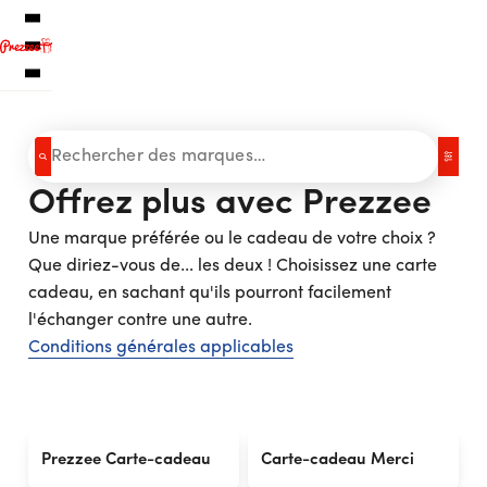
Offrez plus avec Prezzee
Cartes-cadeaux électroniques françaises
Une marque préférée ou le cadeau de votre choix ?
Cartes-cadeaux internationales
Que diriez-vous de... les deux !
Choisissez une carte
Service clientèle
Suivi des cadeaux
cadeau, en sachant qu'ils pourront facilement
À propos de nous
l'échanger contre une autre.
Conditions générales applicables
S'inscrire
Se connecter
Prezzee Carte-cadeau
Carte-cadeau Merci