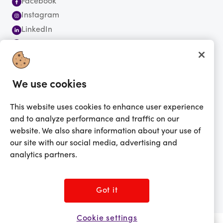
Facebook
Instagram
LinkedIn
X / Twitter
YouTube
Abonnez-vous à notre newsletter
We use cookies
This website uses cookies to enhance user experience
and to analyze performance and traffic on our
website. We also share information about your use of
our site with our social media, advertising and
Vous faites actuellement vos achats en France
MODIFIER
analytics partners.
©2026 Prezzee Pty Limited ACN 602 963 422 et/ou ses affiliés. Tous droits
réservés.
Got it
Cookie settings